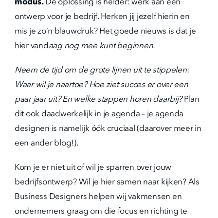
modus.
De oplossing is helder: werk aan een
ontwerp voor je bedrijf. Herken jij jezelf hierin en
mis je zo’n blauwdruk? Het goede nieuws is dat je
hier vand
aag nog mee kunt beginnen.
Neem de tijd om de grote lijnen uit te stippelen:
Waar wil je naartoe? Hoe ziet succes er over een
paar jaar uit? En welke stappen horen daarbij?
Plan
dit ook daadwerkelijk in je agenda – je agenda
designen is namelijk óók cruciaal (daarover meer in
een ander blog!).
Kom je er niet uit of wil je sparren over jouw
bedrijfsontwerp? Wil je hier samen naar kijken? Als
Business Designers helpen wij vakmensen en
ondernemers graag om die focus en richting te