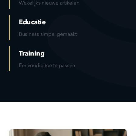
Wekelijks nieuwe artikelen
Educatie
Business simpel gemaakt
Training
Eenvoudig toe te passen